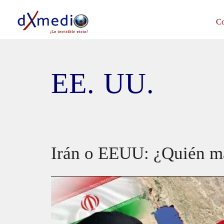
Saltar
al
Co
contenido
EE. UU.
Irán o EEUU: ¿Quién ma