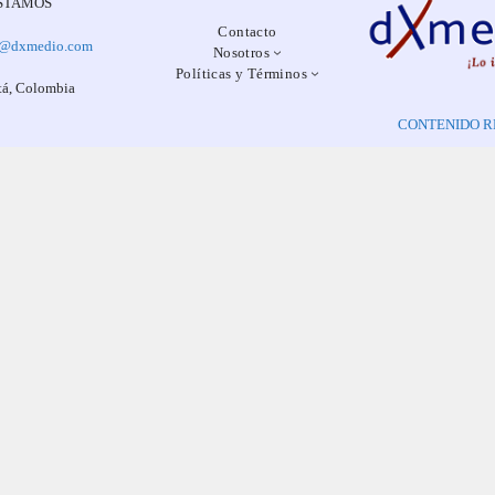
STAMOS
Contacto
o@dxmedio.com
Nosotros
Políticas y Términos
á, Colombia
CONTENIDO R
© MMXXV, dXmedio.
s de este sitio, salvo aquellos que especifican lo contrario, tienen la licencia C