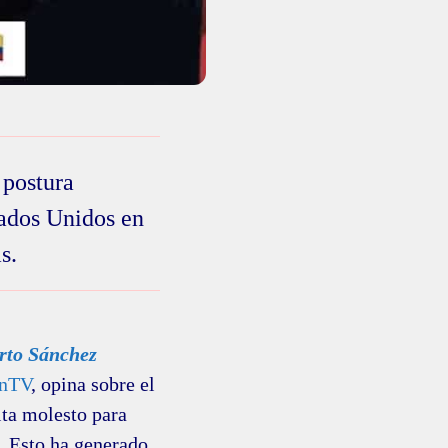
 postura
tados Unidos en
s.
rto Sánchez
anTV
, opina sobre el
ta molesto para
. Esto ha generado