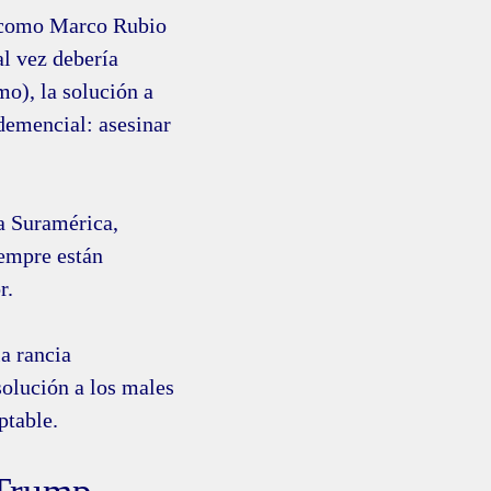
s como Marco Rubio
al vez debería
mo), la solución a
demencial: asesinar
 a Suramérica,
iempre están
r.
la rancia
solución a los males
ptable.