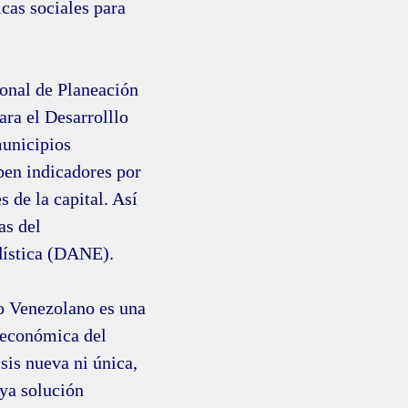
cas sociales para
onal de Planeación
ra el Desarrolllo
municipios
ben indicadores por
s de la capital. Así
as del
dística (DANE).
no Venezolano es una
y económica del
sis nueva ni única,
uya solución