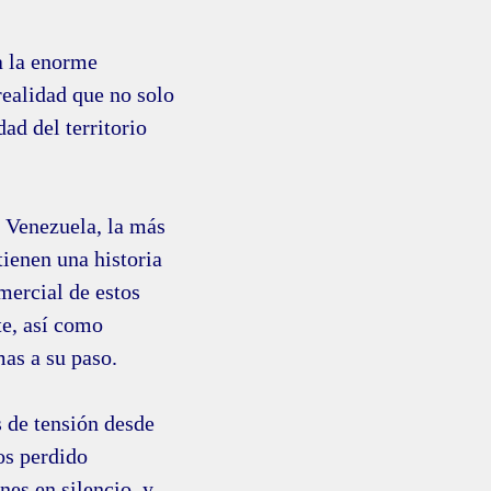
a la enorme
ealidad que no solo
dad del territorio
n Venezuela, la más
tienen una historia
mercial de estos
e, así como
as a su paso.
 de tensión desde
os perdido
nes en silencio, y