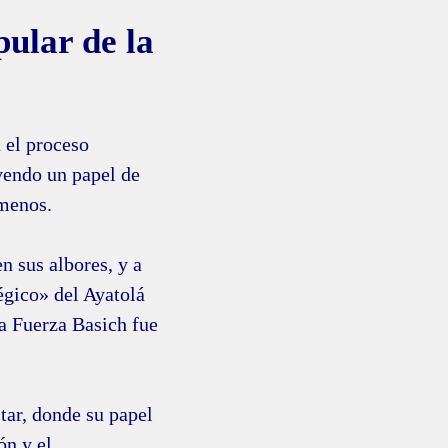
pular de la
 el proceso
yendo un papel de
 menos.
n sus albores, y a
égico» del Ayatolá
la Fuerza Basich fue
tar, donde su papel
ón y el