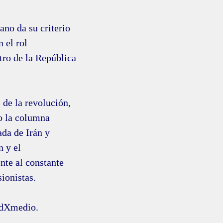
ano da su criterio
 el rol
tro de la República
 de la revolución,
o la columna
ada de Irán y
n y el
nte al constante
sionistas.
. dXmedio.