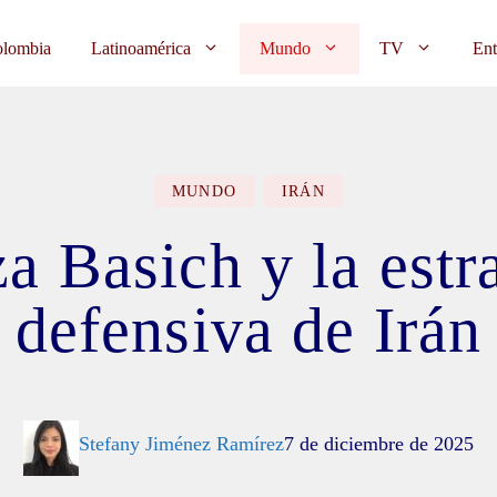
lombia
Latinoamérica
Mundo
TV
Ent
MUNDO
IRÁN
a Basich y la estr
defensiva de Irán
Stefany Jiménez Ramírez
7 de diciembre de 2025