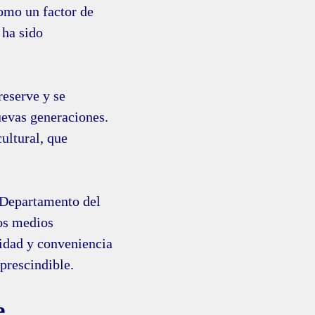
como un factor de
 ha sido
reserve y se
nuevas generaciones.
ultural, que
l Departamento del
os medios
sidad y conveniencia
mprescindible.
e